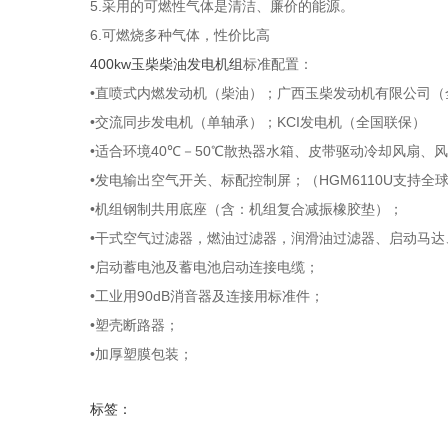
5.
采用的可燃性气体是清洁、廉价的能源。
6.
可燃烧多种气体，性价比高
400kw
玉柴柴油发电机组
标准配置：
•
直喷式内燃发动机（柴油）；广西玉柴发动机有限公司（
•
KCI
交流同步发电机（单轴承）；
发电机（全国联保）
•
40
50
适合环境
℃
－
℃
散热器水箱、皮带驱动冷却风扇、风
•
HGM6110U
发电输出空气开关、标配控制屏；（
支持全
•
机组钢制共用底座（含：机组复合减振橡胶垫）；
•
干式空气过滤器，燃油过滤器，润滑油过滤器、启动马达
•
启动蓄电池及蓄电池启动连接电缆；
•
90dB
工业用
消音器及连接用标准件；
•
塑壳断路器；
•
加厚塑膜包装；
标签：