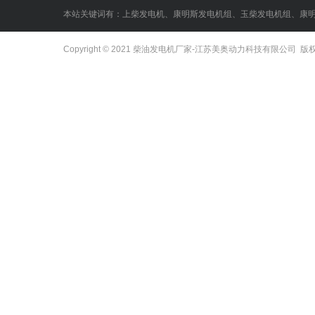
本站关键词有：
上柴发电机
、
康明斯发电机组
、
玉柴发电机组
、
康
Copyright © 2021
柴油发电机厂家
-江苏美奥动力科技有限公司 版