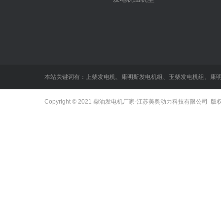
本站关键词有：
上柴发电机
、
康明斯发电机组
、
玉柴发电机组
、
康
Copyright © 2021
柴油发电机厂家
-江苏美奥动力科技有限公司 版