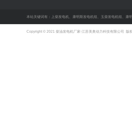
本站关键词有：
上柴发电机
、
康明斯发电机组
、
玉柴发电机组
、
康
Copyright © 2021
柴油发电机厂家
-江苏美奥动力科技有限公司 版