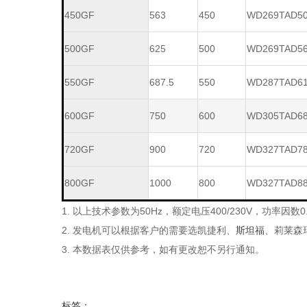
450GF
563
450
WD269TAD5
500GF
625
500
WD269TAD5
550GF
687.5
550
WD287TAD6
600GF
750
600
WD305TAD6
720GF
900
720
WD327TAD7
800GF
1000
800
WD327TAD8
1. 以上技术参数为50Hz，额定电压400/230V，功率
2. 发电机可以根据客户的需要选
凯捷利、
斯坦福
、莉莱森
3. 本数据表仅供参考，如有更改恕不另行通知。
标签：