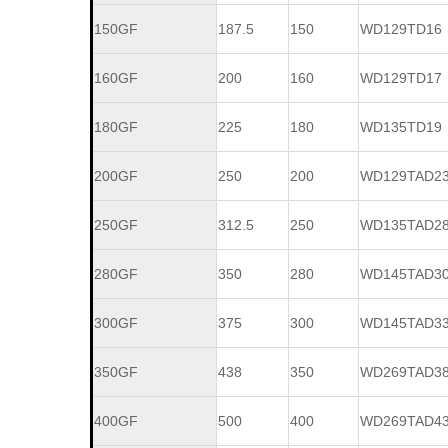
150GF
187.5
150
WD129TD16
160GF
200
160
WD129TD17
180GF
225
180
WD135TD19
200GF
250
200
WD129TAD2
250GF
312.5
250
WD135TAD2
280GF
350
280
WD145TAD3
300GF
375
300
WD145TAD3
350GF
438
350
WD269TAD3
400GF
500
400
WD269TAD4