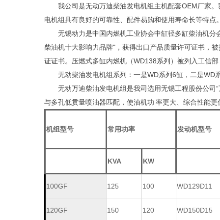
我公司是无动万迪柴油发电机组主机配套OEM厂家
电机组具有良好的可靠性、配件易购和使用寿命长等特点
无锡动力是中国内燃机工业协会中缸径多缸柴油机分会
柴油机十大影响力品牌"，获得出口产品质量许可证书，
证证书。压燃式多缸内燃机（WD138系列）被列入工信
无动柴油发电机组系列：一是WD系列6缸，二是WD系
无动万迪柴油发电机组是我司选用无锡工程股份公司“
与多孔低贯量喷油器匹配，使油机功 率更大、综合性能更
机组型号
常用功率
发动机型号
KVA
KW
100GF
125
100
WD129D11
120GF
150
120
WD150D15